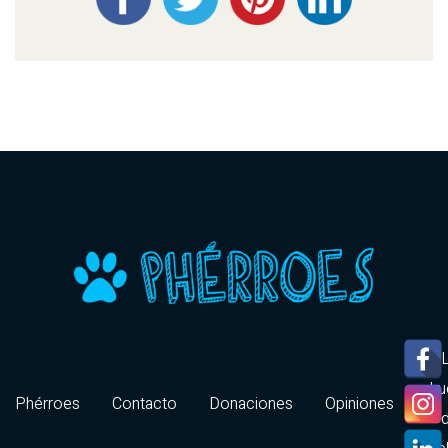
hu
Phérroes
Contacto
Donaciones
Opiniones