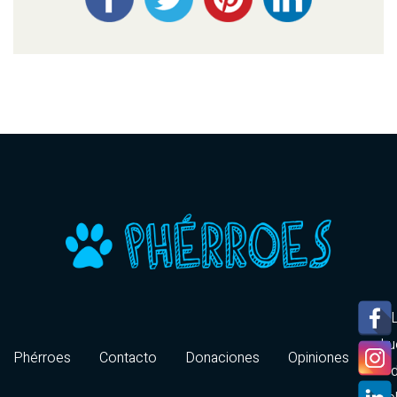
hu
Phérroes
Contacto
Donaciones
Opiniones