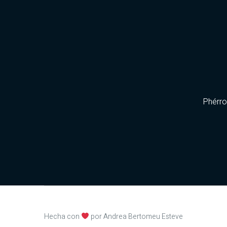
Phérr
Hecha con
por Andrea Bertomeu Esteve