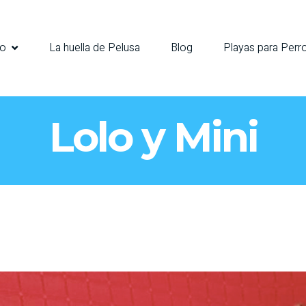
io
La huella de Pelusa
Blog
Playas para Perr
Lolo y Mini