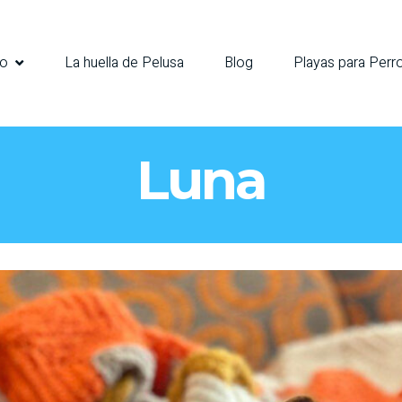
io
La huella de Pelusa
Blog
Playas para Perr
Luna