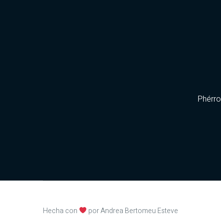
Phérr
Hecha con
por Andrea Bertomeu Esteve