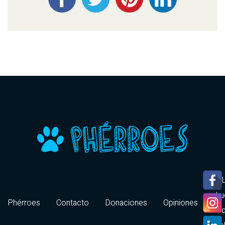
hu
Phérroes
Contacto
Donaciones
Opiniones