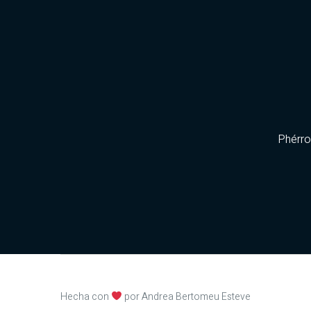
Phérr
Hecha con
por Andrea Bertomeu Esteve