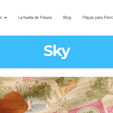
io
La huella de Pelusa
Blog
Playas para Perr
Sky