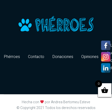
hu
Phérroes
Contacto
Donaciones
Opiniones
Pe
0
Hecha con
por Andrea Bertomeu Esteve
© Copyright 2021 Todos los derechos reservados