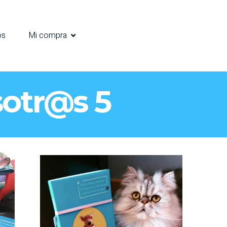
os
Mi compra
otr@s 5