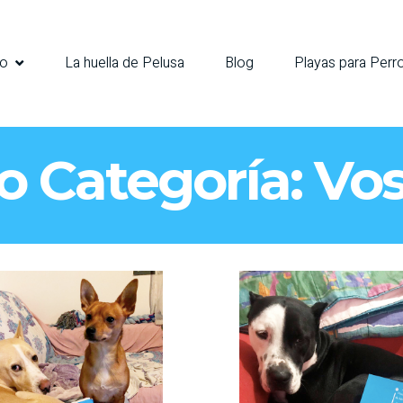
io
La huella de Pelusa
Blog
Playas para Perr
io Categoría:
Vos