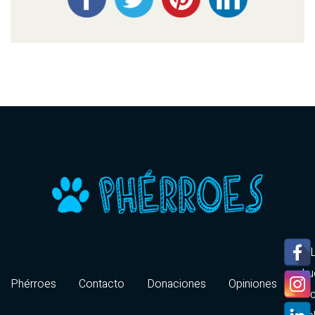
hu
Phérroes
Contacto
Donaciones
Opiniones